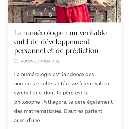
La numérologie : un véritable
outil de développement
personnel et de prédiction
LA
AUCUN COMMENTAIRE
NUMÉROLOGIE
La numérologie est la science des
:
UN
nombres et elle s’intéresse à leur valeur
VÉRITABLE
OUTIL
symbolique, dont le père est le
DE
philosophe Pythagore, le père également
DÉVELOPPEMENT
PERSONNEL
des mathématiques. D’autres parlent
ET
aussi d’une …
DE
PRÉDICTION