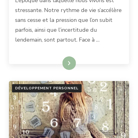
L’époque dans laquelle nous vivons est
ACTIVER
stressante. Notre rythme de vie s’accélère
SES
RESSOURCES
sans cesse et la pression que l’on subit
ET
parfois, ainsi que l’incertitude du
SON
POTENTIEL
lendemain, sont partout. Face à …
LIRE PLUS
DÉVELOPPEMENT PERSONNEL