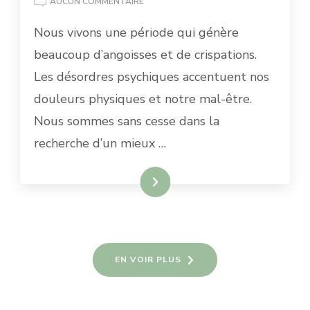
A
AUCUN COMMENTAIRE
QUOI
Nous vivons une période qui génère
EST
UTILE
beaucoup d’angoisses et de crispations.
UN
SOIN
Les désordres psychiques accentuent nos
ÉNERGÉTIQUE
douleurs physiques et notre mal-être.
Nous sommes sans cesse dans la
recherche d’un mieux …
LIRE PLUS
EN VOIR PLUS