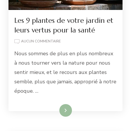
Les 9 plantes de votre jardin et
leurs vertus pour la santé
LES
AUCUN COMMENTAIRE
9
Nous sommes de plus en plus nombreux
PLANTES
DE
à nous tourner vers la nature pour nous
VOTRE
sentir mieux, et le recours aux plantes
JARDIN
ET
semble, plus que jamais, approprié à notre
LEURS
époque. …
VERTUS
POUR
LA
SANTÉ
Lire la suite