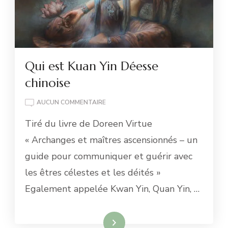
Qui est Kuan Yin Déesse
chinoise
QUI
AUCUN COMMENTAIRE
EST
Tiré du livre de Doreen Virtue
KUAN
YIN
« Archanges et maîtres ascensionnés – un
DÉESSE
guide pour communiquer et guérir avec
CHINOISE
les êtres célestes et les déités »
Egalement appelée Kwan Yin, Quan Yin, …
Lire la suite