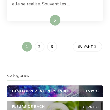
elle se réalise. Souvent les …
VIE
Lire la suite
Pagination
PAGE
PAGE
PAGE
1
2
3
SUIVANT
des
publications
Catégories
DÉVELOPPEMENT PERSONNEL
4 POST(S)
FLEURS DE BACH
1 POST(S)