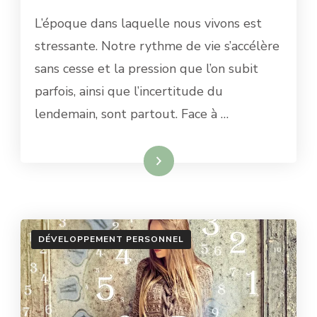
RELAXOLOGIE
L’époque dans laquelle nous vivons est
POUR
ACTIVER
stressante. Notre rythme de vie s’accélère
SES
sans cesse et la pression que l’on subit
RESSOURCES
ET
parfois, ainsi que l’incertitude du
SON
lendemain, sont partout. Face à …
POTENTIEL
Lire la suite
DÉVELOPPEMENT PERSONNEL