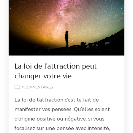
La loi de l’attraction peut
changer votre vie
SUR
4 COMMENTAIRES
LA
La loi de l’attraction c’est le fait de
LOI
DE
manifester vos pensées. Qu’elles soient
L’ATTRACTION
d’origine positive ou négative, si vous
PEUT
CHANGER
focalisez sur une pensée avec intensité,
VOTRE