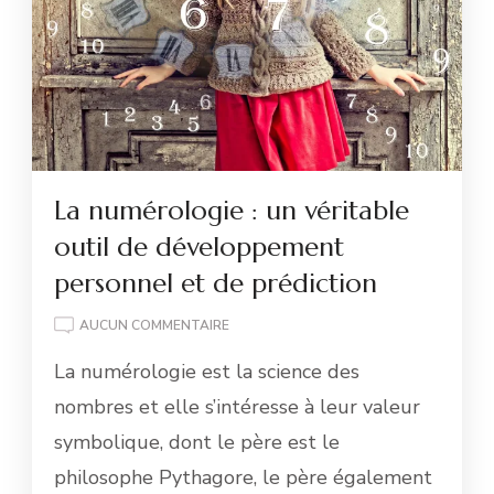
La numérologie : un véritable
outil de développement
personnel et de prédiction
LA
AUCUN COMMENTAIRE
NUMÉROLOGIE
La numérologie est la science des
:
UN
nombres et elle s’intéresse à leur valeur
VÉRITABLE
symbolique, dont le père est le
OUTIL
DE
philosophe Pythagore, le père également
DÉVELOPPEMENT