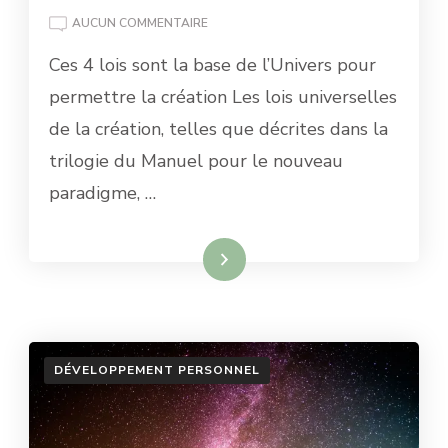
LES
AUCUN COMMENTAIRE
LOIS
Ces 4 lois sont la base de l’Univers pour
UNIVERSELLES
DE
permettre la création Les lois universelles
LA
de la création, telles que décrites dans la
CRÉATION
trilogie du Manuel pour le nouveau
paradigme, …
Lire la suite
DÉVELOPPEMENT PERSONNEL