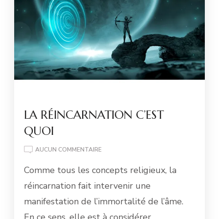
LA RÉINCARNATION C’EST
QUOI
LA
AUCUN COMMENTAIRE
RÉINCARNATION
Comme tous les concepts religieux, la
C’EST
QUOI
réincarnation fait intervenir une
manifestation de l’immortalité de l’âme.
En ce sens, elle est à considérer