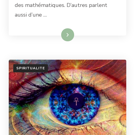
des mathématiques. D’autres parlent
PERSONNEL
ET
aussi d’une …
DE
PRÉDICTION
Lire la suite
SPIRITUALITE