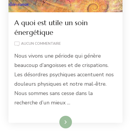
A quoi est utile un soin
énergétique
A
AUCUN COMMENTAIRE
QUOI
Nous vivons une période qui génère
EST
UTILE
beaucoup d’angoisses et de crispations.
UN
Les désordres psychiques accentuent nos
SOIN
ÉNERGÉTIQUE
douleurs physiques et notre mal-être.
Nous sommes sans cesse dans la
recherche d’un mieux …
Lire la suite