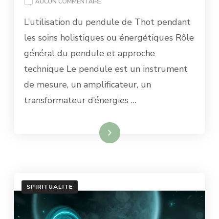
LE
AUCUN COMMENTAIRE
PENDULE
L’utilisation du pendule de Thot pendant
DE
THOT
les soins holistiques ou énergétiques Rôle
EN
général du pendule et approche
RADIESTHESIE
technique Le pendule est un instrument
de mesure, un amplificateur, un
transformateur d’énergies …
Lire la suite
SPIRITUALITE