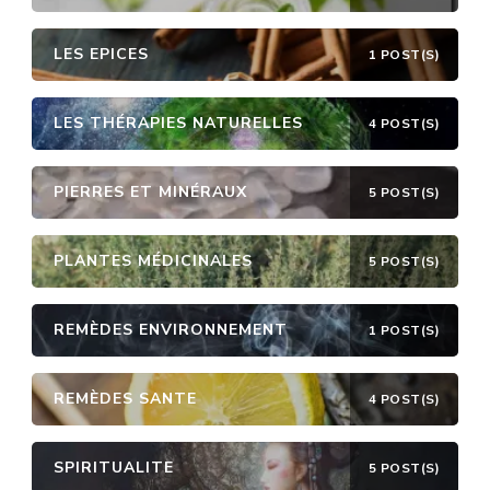
LES EPICES
1 POST(S)
LES THÉRAPIES NATURELLES
4 POST(S)
PIERRES ET MINÉRAUX
5 POST(S)
PLANTES MÉDICINALES
5 POST(S)
REMÈDES ENVIRONNEMENT
1 POST(S)
REMÈDES SANTE
4 POST(S)
SPIRITUALITE
5 POST(S)