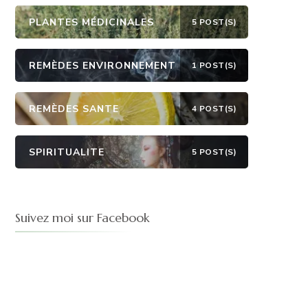
PLANTES MÉDICINALES
5 POST(S)
REMÈDES ENVIRONNEMENT
1 POST(S)
REMÈDES SANTE
4 POST(S)
SPIRITUALITE
5 POST(S)
Suivez moi sur Facebook