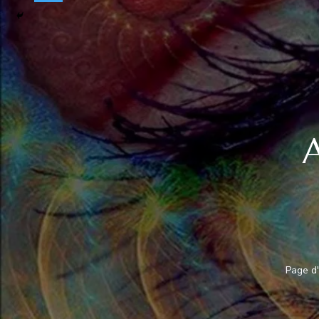
A
Page d