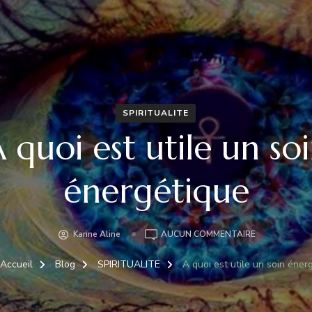
SPIRITUALITE
 quoi est utile un so
énergétique
A
Karine Aline
AUCUN COMMENTAIRE
QUOI
EST
'Accueil
Blog
SPIRITUALITE
A quoi est utile un soin éner
UTILE
UN
SOIN