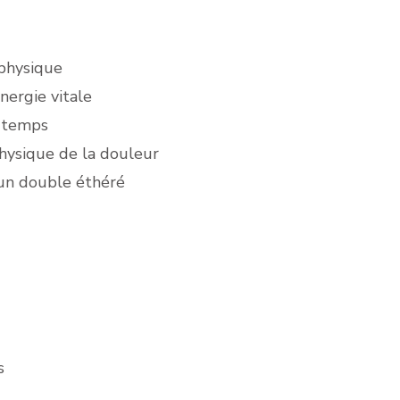
 physique
nergie vitale
e temps
physique de la douleur
un double éthéré
s