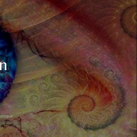
in
gétique