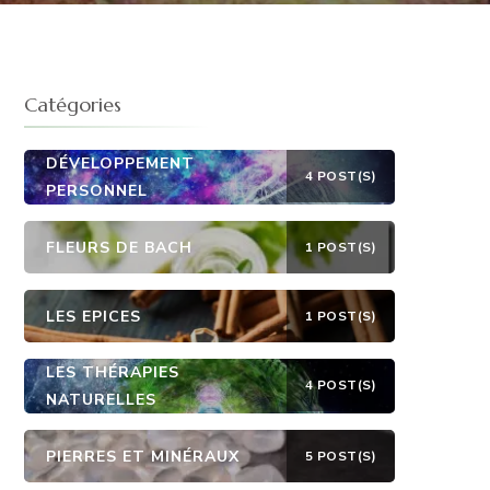
E
Catégories
DÉVELOPPEMENT
4 POST(S)
PERSONNEL
FLEURS DE BACH
1 POST(S)
LES EPICES
1 POST(S)
LES THÉRAPIES
4 POST(S)
NATURELLES
PIERRES ET MINÉRAUX
5 POST(S)