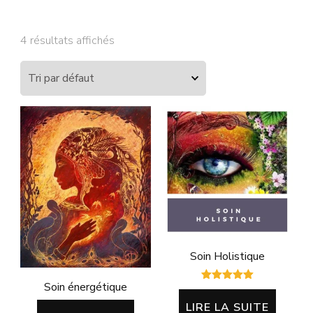
4 résultats affichés
Soin Holistique
Soin énergétique
Note
5.00
LIRE LA SUITE
sur 5